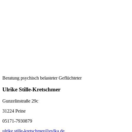
Beratung psychisch belasteter Geflüchteter
Ulrike Stille-Kretschmer
Gunzelinstraße 29c
31224 Peine
05171-7930879
ulrike.stille-kretschmer@evlka.de