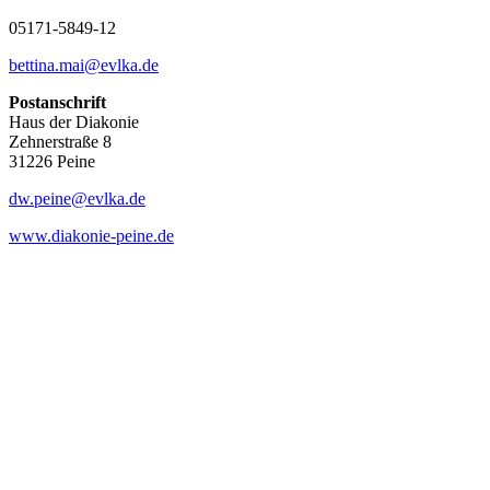
05171-
5849-12
bettina.mai@evlka.de
Postanschrift
Haus der Diakonie
Zehnerstraße 8
31226 Peine
dw.peine@evlka.de
www.diakonie-peine.de